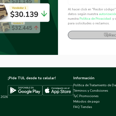
✕
✕
Al hacer click en "Recibir código
datos según nuestra
autorizació
nuestra
Política de Privacidad.
y 
para solicitudes o reclamos.
Rec
¡Pide TUL desde tu celular!
Información
Política de Tratamiento de D
Términos y Condiciones
TyC Promociones
2026
Descargar TUL en App Store
Descargar TUL en Google Play
Métodos de pago
FAQ Tiendas