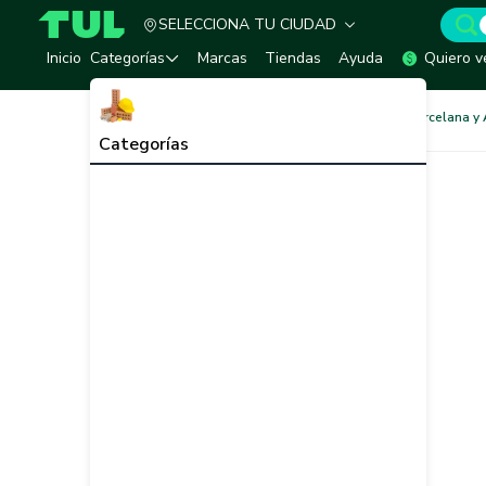
SELECCIONA TU CIUDAD
TUL - Tu Marketplace de Construcción
Inicio
Categorías
Marcas
Tiendas
Ayuda
Quiero v
Hogar, Aseo y Cocinas
Porcelana y 
Categorías