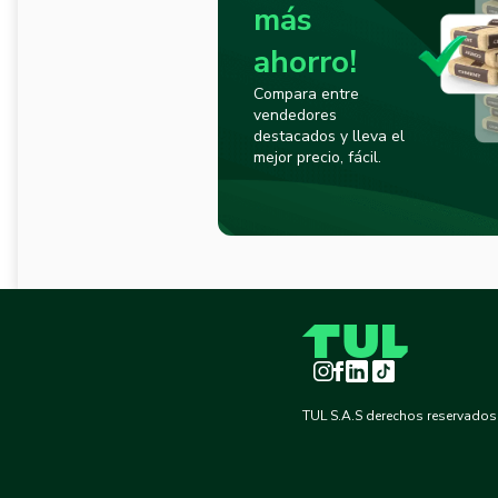
más
ahorro!
Compara entre
vendedores
destacados y lleva el
mejor precio, fácil.
Instagram
Facebook
LinkedIn
TikTok
TUL S.A.S derechos reservados