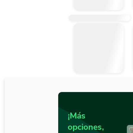
¡Más
opciones,