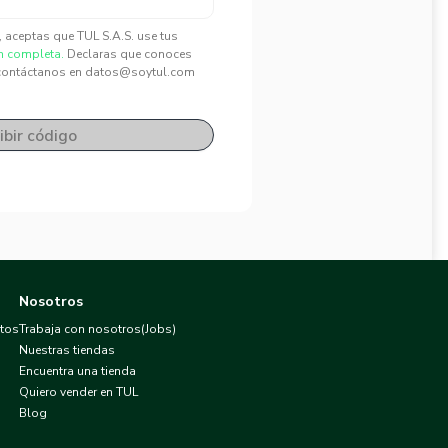
", aceptas que TUL S.A.S. use tus
n completa.
Declaras que conoces
contáctanos en datos@soytul.com
ibir código
Nosotros
atos
Trabaja con nosotros(Jobs)
Nuestras tiendas
Encuentra una tienda
Quiero vender en TUL
Blog