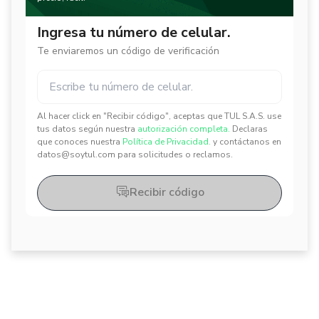
Ingresa tu número de celular.
Te enviaremos un código de verificación
Al hacer click en "Recibir código", aceptas que TUL S.A.S. use
✕
✕
tus datos según nuestra
autorización completa.
Declaras
que conoces nuestra
Política de Privacidad.
y contáctanos en
datos@soytul.com para solicitudes o reclamos.
Recibir código