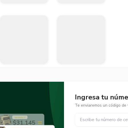
Ingresa tu númer
Te enviaremos un código de v
✕
✕