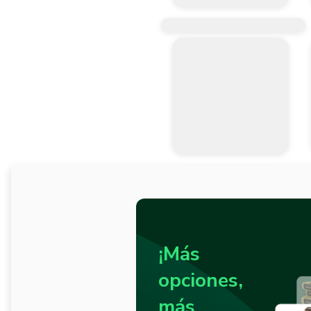
¡Más
opciones,
más