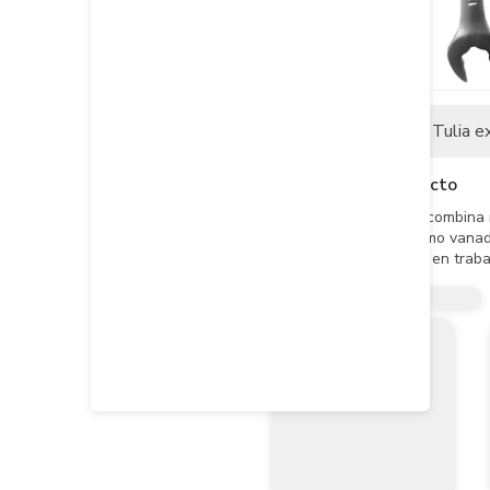
Descripción
Tulia e
Descripción del producto
- Llave mixta 2 en 1 que combina 
- Fabricada en acero cromo vanadi
- Ofreciendo versatilidad en trab