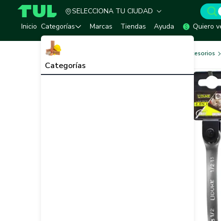
SELECCIONA TU CIUDAD
TUL - Tu Marketplace de Construcción
Inicio
Categorías
Marcas
Tiendas
Ayuda
Quiero v
Herramientas, Equipos y Accesorios
Categorías