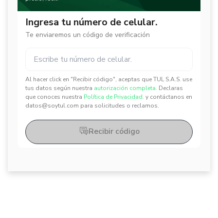
Ingresa tu número de celular.
Te enviaremos un código de verificación
Al hacer click en "Recibir código", aceptas que TUL S.A.S. use
✕
✕
tus datos según nuestra
autorización completa.
Declaras
que conoces nuestra
Política de Privacidad.
y contáctanos en
datos@soytul.com para solicitudes o reclamos.
Recibir código