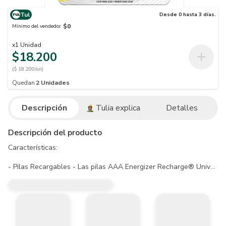
Tul
Desde 0 hasta 3 días.
$0
Mínimo del vendedor
x
1
Unidad
$18.200
($ 18.200/un)
Quedan
2
Unidades
Descripción
Tulia explica
Detalles
Descripción del producto
Características:

- Pilas Recargables - Las pilas AAA Energizer Recharge® Universal
- Disfruta de más ciclos y cargas más rápidas con energía reutilizab
- Larga duración: Puede ser cargada cientos de veces.

- Calidad: Se mantiene cargada hasta 1 año en almacenamiento.

- Confiable: Tiene una vida útil hasta 3 años.

- Ideal para juegos y juguetes, cámaras digitales, aparatos de audio