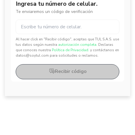
Ingresa tu número de celular.
Te enviaremos un código de verificación
Al hacer click en "Recibir código", aceptas que TUL S.A.S. use
✕
✕
tus datos según nuestra
autorización completa.
Declaras
que conoces nuestra
Política de Privacidad.
y contáctanos en
datos@soytul.com para solicitudes o reclamos.
Recibir código