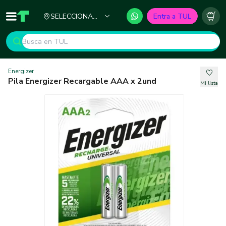
Ciudad
SELECCIONA
Entra a TUL
Inicio
TUL - Tu Marketplace de Construcción
Carr
TU CIUDAD
Energizer
Pila Energizer Recargable AAA x 2und
Mi lista