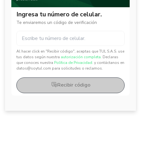
Ingresa tu número de celular.
Te enviaremos un código de verificación
Al hacer click en "Recibir código", aceptas que TUL S.A.S. use
✕
✕
tus datos según nuestra
autorización completa.
Declaras
que conoces nuestra
Política de Privacidad.
y contáctanos en
datos@soytul.com para solicitudes o reclamos.
Recibir código