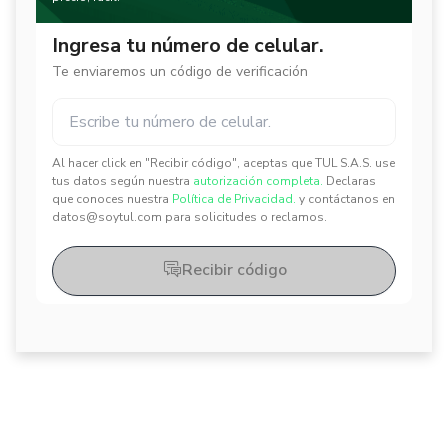
Ingresa tu número de celular.
Te enviaremos un código de verificación
Al hacer click en "Recibir código", aceptas que TUL S.A.S. use
✕
✕
tus datos según nuestra
autorización completa.
Declaras
que conoces nuestra
Política de Privacidad.
y contáctanos en
datos@soytul.com para solicitudes o reclamos.
Recibir código