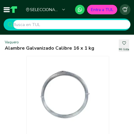
Ciudad
SELECCIONA
Entra a TUL
Inicio
TUL - Tu Marketplace de Construcción
Carr
TU CIUDAD
Vaquero
Alambre Galvanizado Calibre 16 x 1 kg
Mi lista