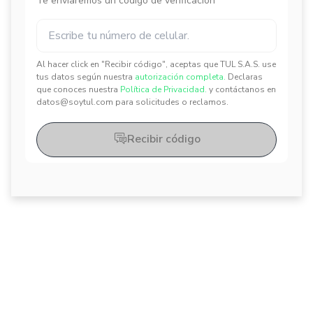
Te enviaremos un código de verificación
Al hacer click en "Recibir código", aceptas que TUL S.A.S. use
✕
✕
tus datos según nuestra
autorización completa.
Declaras
que conoces nuestra
Política de Privacidad.
y contáctanos en
datos@soytul.com para solicitudes o reclamos.
Recibir código