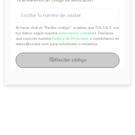
Te enviaremos un código de verificación
Al hacer click en "Recibir código", aceptas que TUL S.A.S. use
✕
✕
tus datos según nuestra
autorización completa.
Declaras
que conoces nuestra
Política de Privacidad.
y contáctanos en
datos@soytul.com para solicitudes o reclamos.
Recibir código