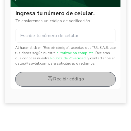
Ingresa tu número de celular.
Te enviaremos un código de verificación
Al hacer click en "Recibir código", aceptas que TUL S.A.S. use
✕
✕
tus datos según nuestra
autorización completa.
Declaras
que conoces nuestra
Política de Privacidad.
y contáctanos en
datos@soytul.com para solicitudes o reclamos.
Recibir código