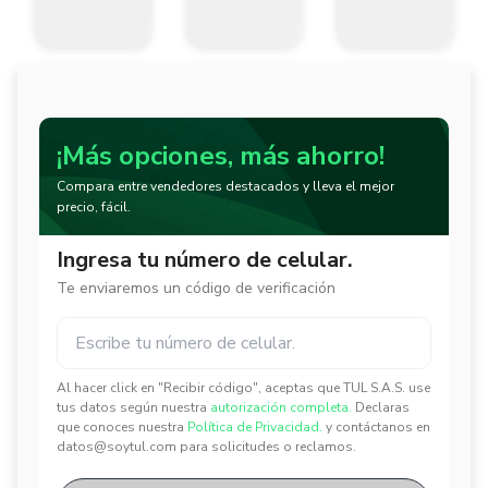
¡Más opciones, más ahorro!
Compara entre vendedores destacados y lleva el mejor
precio, fácil.
Ingresa tu número de celular.
Te enviaremos un código de verificación
Al hacer click en "Recibir código", aceptas que TUL S.A.S. use
✕
✕
tus datos según nuestra
autorización completa.
Declaras
que conoces nuestra
Política de Privacidad.
y contáctanos en
datos@soytul.com para solicitudes o reclamos.