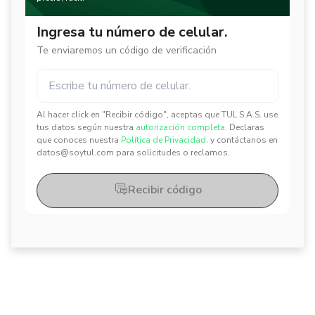
Ingresa tu número de celular.
Te enviaremos un código de verificación
Al hacer click en "Recibir código", aceptas que TUL S.A.S. use
✕
✕
tus datos según nuestra
autorización completa.
Declaras
que conoces nuestra
Política de Privacidad.
y contáctanos en
datos@soytul.com para solicitudes o reclamos.
Recibir código