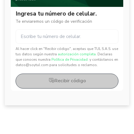
Ingresa tu número de celular.
Te enviaremos un código de verificación
Al hacer click en "Recibir código", aceptas que TUL S.A.S. use
✕
✕
tus datos según nuestra
autorización completa.
Declaras
que conoces nuestra
Política de Privacidad.
y contáctanos en
datos@soytul.com para solicitudes o reclamos.
Recibir código