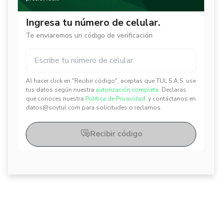
Ingresa tu número de celular.
Te enviaremos un código de verificación
Al hacer click en "Recibir código", aceptas que TUL S.A.S. use
✕
✕
tus datos según nuestra
autorización completa.
Declaras
que conoces nuestra
Política de Privacidad.
y contáctanos en
datos@soytul.com para solicitudes o reclamos.
Recibir código