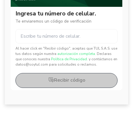
Ingresa tu número de celular.
Te enviaremos un código de verificación
Al hacer click en "Recibir código", aceptas que TUL S.A.S. use
✕
✕
tus datos según nuestra
autorización completa.
Declaras
que conoces nuestra
Política de Privacidad.
y contáctanos en
datos@soytul.com para solicitudes o reclamos.
Recibir código