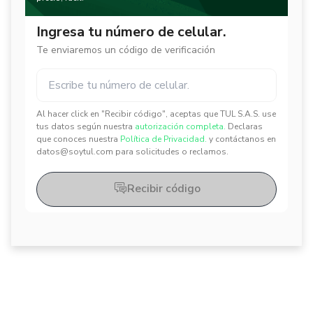
Ingresa tu número de celular.
Te enviaremos un código de verificación
Al hacer click en "Recibir código", aceptas que TUL S.A.S. use
✕
✕
tus datos según nuestra
autorización completa.
Declaras
que conoces nuestra
Política de Privacidad.
y contáctanos en
datos@soytul.com para solicitudes o reclamos.
Recibir código