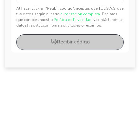
Al hacer click en "Recibir código", aceptas que TUL S.A.S. use
tus datos según nuestra
autorización completa.
Declaras
✕
✕
que conoces nuestra
Política de Privacidad.
y contáctanos en
datos@soytul.com para solicitudes o reclamos.
Recibir código