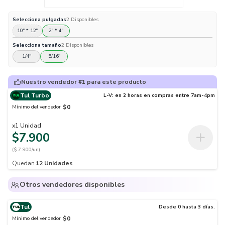
Selecciona
pulgadas
2
Disponibles
10" * 12"
2" * 4"
Selecciona
tamaño
2
Disponibles
1/4"
5/16"
Nuestro vendedor #1 para este producto
Tul Turbo
L-V: en 2 horas en compras entre 7am-4pm
$0
Mínimo del vendedor
x
1
Unidad
$7.900
($ 7.900/un)
Quedan
12
Unidades
Otros vendedores disponibles
Tul
Desde 0 hasta 3 días.
$0
Mínimo del vendedor