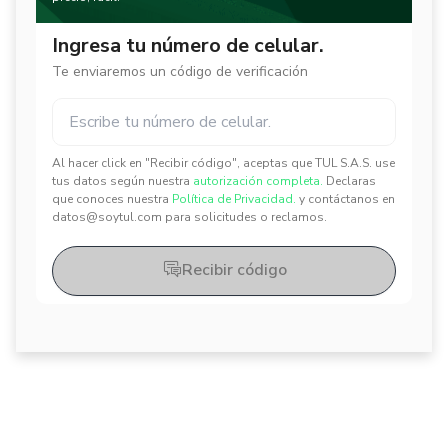
Ingresa tu número de celular.
Te enviaremos un código de verificación
Al hacer click en "Recibir código", aceptas que TUL S.A.S. use
✕
✕
tus datos según nuestra
autorización completa.
Declaras
que conoces nuestra
Política de Privacidad.
y contáctanos en
datos@soytul.com para solicitudes o reclamos.
Recibir código