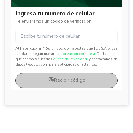
Ingresa tu número de celular.
Te enviaremos un código de verificación
Al hacer click en "Recibir código", aceptas que TUL S.A.S. use
✕
✕
tus datos según nuestra
autorización completa.
Declaras
que conoces nuestra
Política de Privacidad.
y contáctanos en
datos@soytul.com para solicitudes o reclamos.
Recibir código