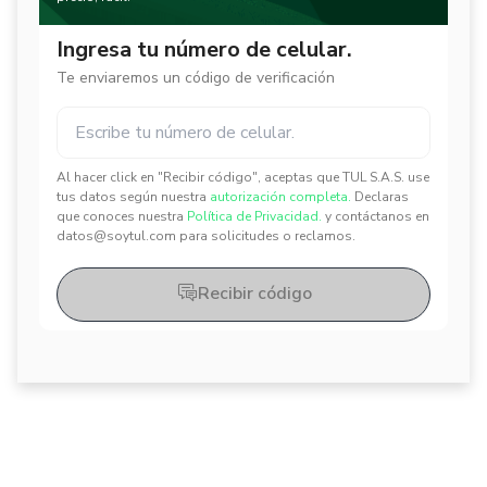
Ingresa tu número de celular.
Te enviaremos un código de verificación
Al hacer click en "Recibir código", aceptas que TUL S.A.S. use
✕
✕
tus datos según nuestra
autorización completa.
Declaras
que conoces nuestra
Política de Privacidad.
y contáctanos en
datos@soytul.com para solicitudes o reclamos.
Recibir código