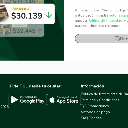
✕
✕
Al hacer click en "Recibir código
datos según nuestra
autorizació
nuestra
Política de Privacidad.
y 
para solicitudes o reclamos.
Rec
¡Pide TUL desde tu celular!
Información
Política de Tratamiento de D
Términos y Condiciones
TyC Promociones
2026
Descargar TUL en App Store
Descargar TUL en Google Play
Métodos de pago
FAQ Tiendas