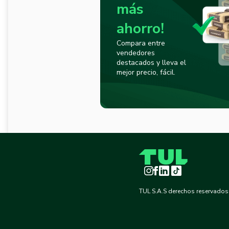
más
ahorro!
Compara entre
vendedores
destacados y lleva el
mejor precio, fácil.
Instagram
Facebook
LinkedIn
TikTok
TUL S.A.S derechos reservados