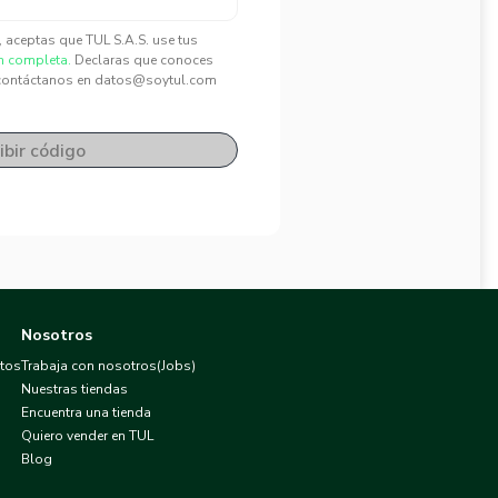
", aceptas que TUL S.A.S. use tus
n completa.
Declaras que conoces
contáctanos en datos@soytul.com
ibir código
Nosotros
atos
Trabaja con nosotros(Jobs)
Nuestras tiendas
Encuentra una tienda
Quiero vender en TUL
Blog