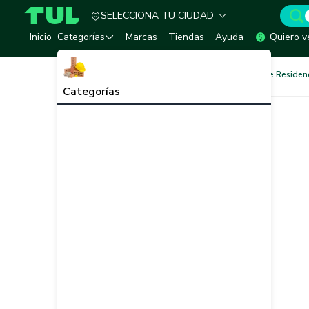
SELECCIONA TU CIUDAD
TUL - Tu Marketplace de Construcción
Inicio
Categorías
Marcas
Tiendas
Ayuda
Quiero v
Ferretería
Cerrajería
Llave Residen
Categorías