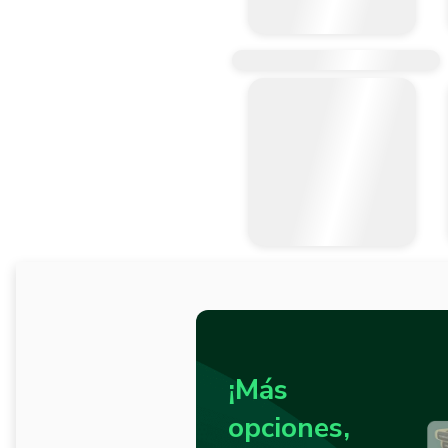
¡Más
opciones,