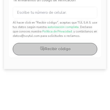
Te enviaremos un código de verificación
Al hacer click en "Recibir código", aceptas que TUL S.A.S. use
✕
✕
tus datos según nuestra
autorización completa.
Declaras
que conoces nuestra
Política de Privacidad.
y contáctanos en
datos@soytul.com para solicitudes o reclamos.
Recibir código