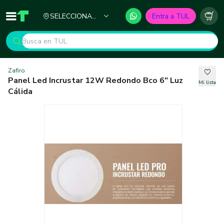
Ciudad
SELECCIONA
Entra a TUL
Inicio
TUL - Tu Marketplace de Construcción
Carr
TU CIUDAD
Zafiro
Panel Led Incrustar 12W Redondo Bco 6" Luz
Mi lista
Cálida