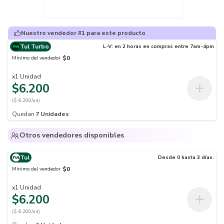
Nuestro vendedor #1 para este producto
Tul Turbo
L-V: en 2 horas en compras entre 7am-4pm
$0
Mínimo del vendedor
x
1
Unidad
$6.200
($ 6.200/un)
Quedan
7
Unidades
Otros vendedores disponibles
Tul
Desde 0 hasta 3 días.
$0
Mínimo del vendedor
x
1
Unidad
$6.200
($ 6.200/un)