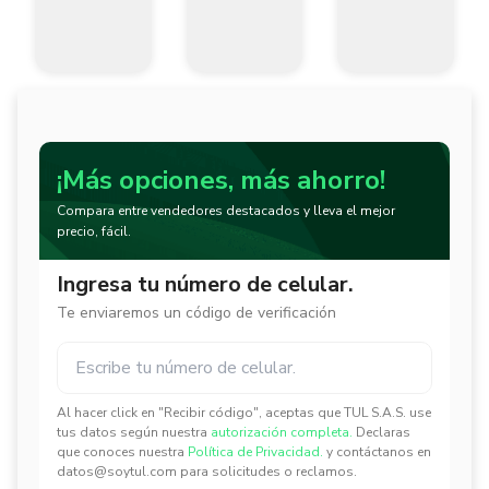
¡Más opciones, más ahorro!
Compara entre vendedores destacados y lleva el mejor
precio, fácil.
Ingresa tu número de celular.
Te enviaremos un código de verificación
Al hacer click en "Recibir código", aceptas que TUL S.A.S. use
✕
✕
tus datos según nuestra
autorización completa.
Declaras
que conoces nuestra
Política de Privacidad.
y contáctanos en
datos@soytul.com para solicitudes o reclamos.