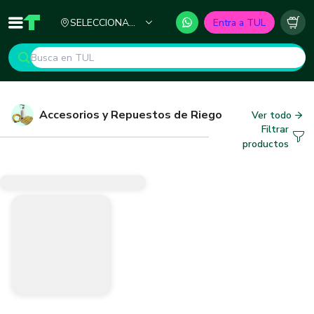
Ciudad
SELECCIONA
Entra a TUL
Inicio
TUL - Tu Marketplace de Construcción
Carr
TU CIUDAD
Accesorios y Repuestos de Riego
Ver todo
Filtrar
productos