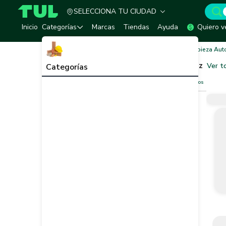
SELECCIONA TU CIUDAD
TUL - Tu Marketplace de Construcción
Inicio
Categorías
Marcas
Tiendas
Ayuda
Quiero v
Inicio
Mecánica y Automotriz
Cuidado y Limpieza Aut
Cuidado y Limpieza Automotriz
Ver t
Categorías
Filtros
Limpiar filtros
Vendedor
Marca