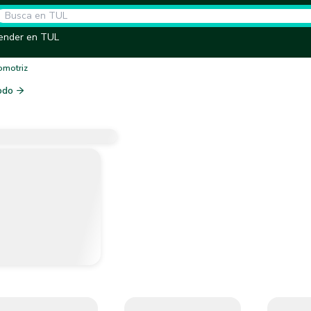
ender en TUL
omotriz
odo