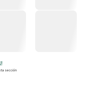
l!
sta sección