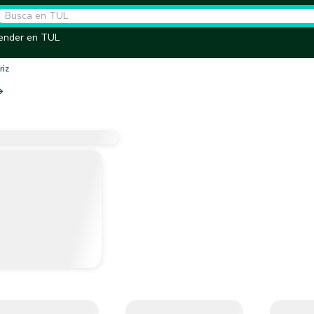
ender en TUL
riz