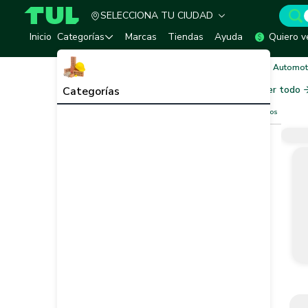
SELECCIONA TU CIUDAD
TUL - Tu Marketplace de Construcción
Inicio
Categorías
Marcas
Tiendas
Ayuda
Quiero v
Inicio
Mecánica y Automotriz
Mantenimiento Automot
Mantenimiento Automotriz
Ver todo
Categorías
Filtros
Limpiar filtros
Vendedor
Marca