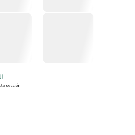
l!
sta sección