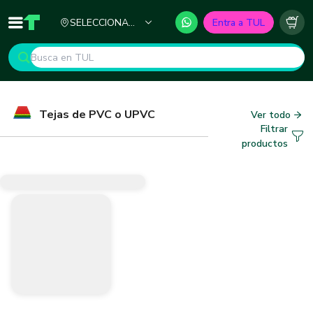
Ciudad
SELECCIONA
Entra a TUL
Inicio
TUL - Tu Marketplace de Construcción
Carr
TU CIUDAD
Tejas de PVC o UPVC
Ver todo
Filtrar
productos