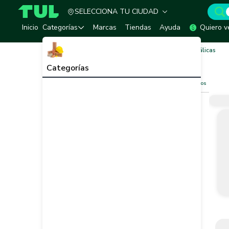
SELECCIONA TU CIUDAD
TUL - Tu Marketplace de Construcción
Inicio
Categorías
Marcas
Tiendas
Ayuda
Quiero v
Inicio
Cubiertas, Tejas y Canaleta
Tejas Metálicas
Tejas Metálicas
Ver todo
Categorías
Filtros
Limpiar filtros
Vendedor
Marca