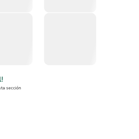
l!
sta sección