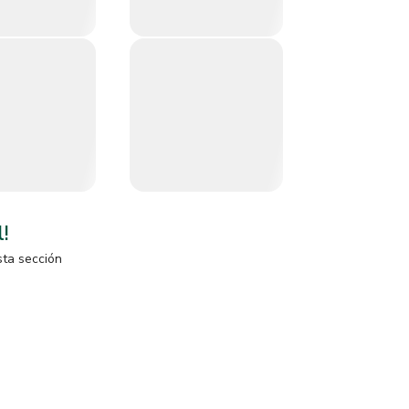
l!
sta sección