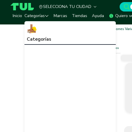
SELECCIONA TU CIUDAD
TUL - Tu Marketplace de Construcción
Inicio
Categorías
Marcas
Tiendas
Ayuda
Quiero v
Inicio
Impermeabilizantes y Mantos
Aplicaciones Vari
Aplicaciones Varias
Ver todo
Categorías
Filtros
Limpiar filtros
Vendedor
Marca