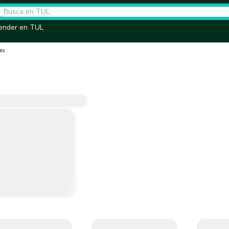
ender en TUL
as