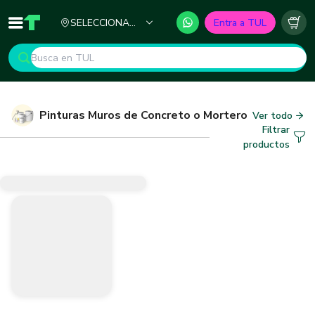
Ciudad
SELECCIONA
Entra a TUL
Inicio
TUL - Tu Marketplace de Construcción
Carr
TU CIUDAD
Pinturas Muros de Concreto o Mortero
Ver todo
Filtrar
productos