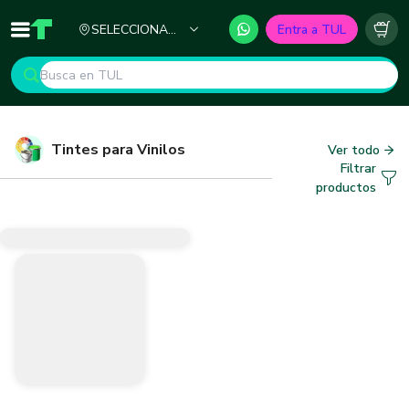
Ciudad
SELECCIONA
Entra a TUL
Inicio
TUL - Tu Marketplace de Construcción
Carr
TU CIUDAD
Tintes para Vinilos
Ver todo
Filtrar
productos