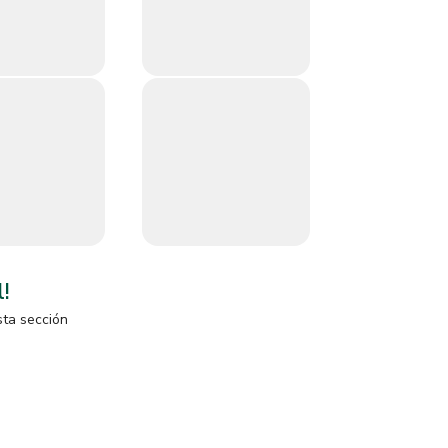
l!
sta sección