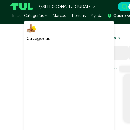
SELECCIONA TU CIUDAD
TUL - Tu Marketplace de Construcción
Inicio
Categorías
Marcas
Tiendas
Ayuda
Quiero v
Inicio
Tornilleria y Fijaciones
Tornilleria y Fijaciones
Ver todo
Categorías
Filtros
Limpiar filtros
Vendedor
Marca