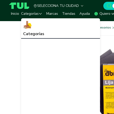
SELECCIONA TU CIUDAD
TUL - Tu Marketplace de Construcción
Inicio
Categorías
Marcas
Tiendas
Ayuda
Quiero v
Herramientas, Equipos y Accesorios
Categorías