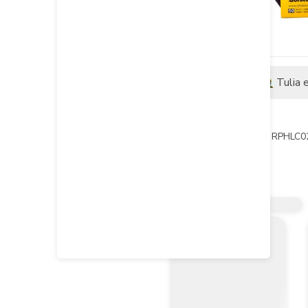
Descripción
Tulia 
Descripción del producto
Lija de agua Abracol G-240 - RPHLC0
- Características: 

Desbaste rápido y consistente en el li
- Especificaciones:

• MARCA: ABRACOL

• Usos recomendados: lijado orbital y 