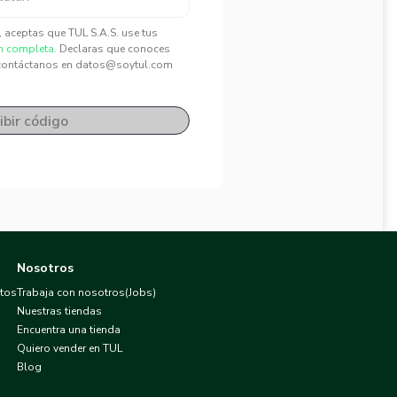
", aceptas que TUL S.A.S. use tus
n completa.
Declaras que conoces
contáctanos en datos@soytul.com
ibir código
Nosotros
atos
Trabaja con nosotros(Jobs)
Nuestras tiendas
Encuentra una tienda
Quiero vender en TUL
Blog