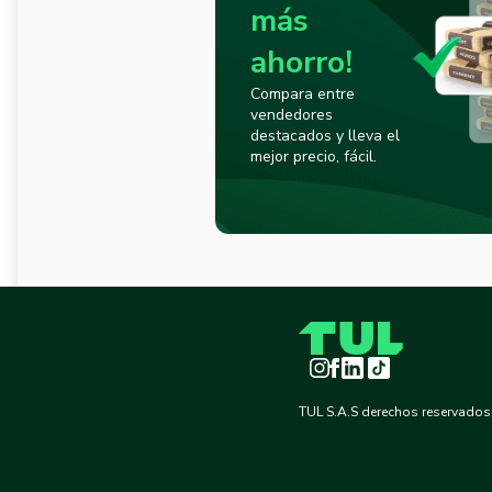
más
ahorro!
Compara entre
vendedores
destacados y lleva el
mejor precio, fácil.
Instagram
Facebook
LinkedIn
TikTok
TUL S.A.S derechos reservados