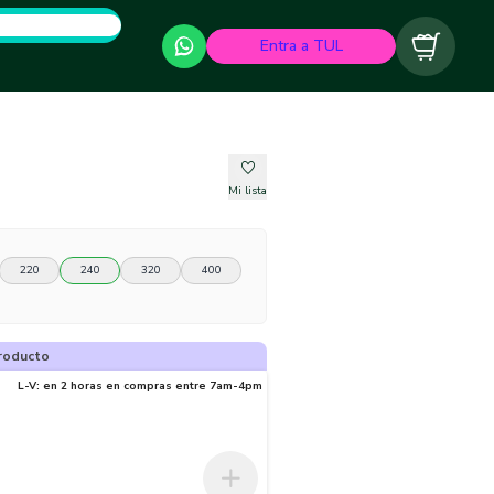
Entra a TUL
Carrito
Mi lista
220
240
320
400
roducto
L-V: en 2 horas en compras entre 7am-4pm