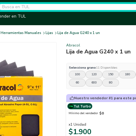
ender en TUL
Herramientas Manuales
Lijas
Lija de Agua G240 x 1 un
Abracol
Lija de Agua G240 x 1 un
Selecciona
grano
11
Disponibles
100
120
150
180
60
600
80
Nuestro vendedor #1 para este p
Tul Turbo
$0
Mínimo del vendedor
x
1
Unidad
$1.900