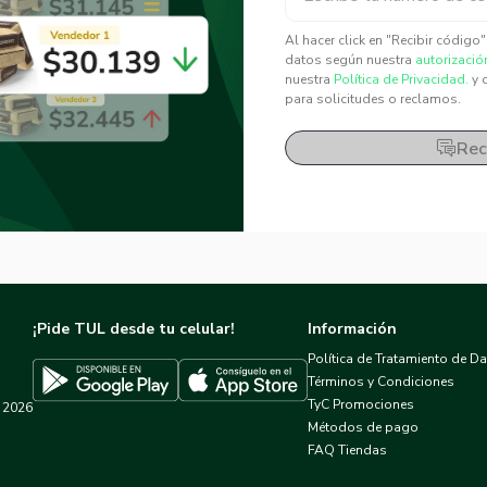
✕
✕
Al hacer click en "Recibir código
datos según nuestra
autorizació
nuestra
Política de Privacidad.
y 
para solicitudes o reclamos.
Rec
¡Pide TUL desde tu celular!
Información
Política de Tratamiento de D
Términos y Condiciones
TyC Promociones
2026
Descargar TUL en App Store
Descargar TUL en Google Play
Métodos de pago
FAQ Tiendas