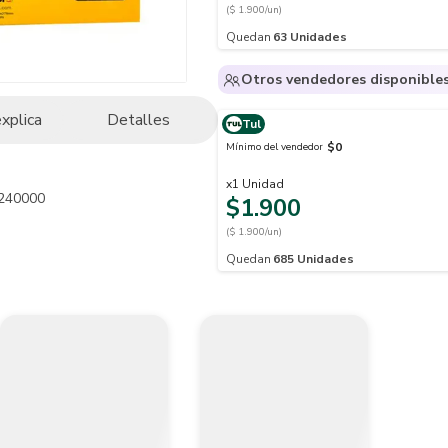
($ 1.900/un)
Quedan
63
Unidades
Otros vendedores disponible
explica
Detalles
Tul
$0
Mínimo del vendedor
x
1
Unidad
240000

$1.900
($ 1.900/un)
jado, es ideal para acabados en todo tipo de superficies, mayor duració
Quedan
685
Unidades
lijado manual 