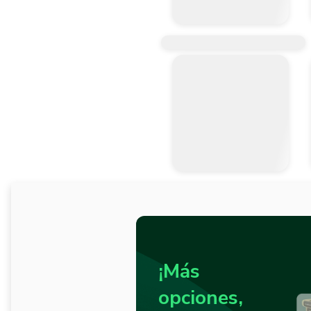
¡Más
opciones,