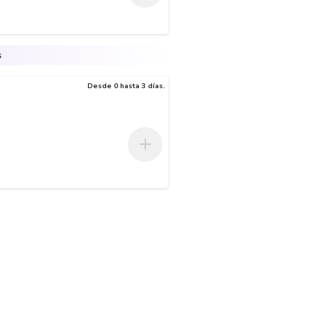
s
Desde 0 hasta 3 días.
n, flexibilidad y un terminado profesional. Producto de alto rendimient