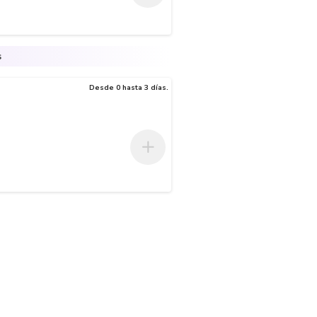
s
Desde 0 hasta 3 días.
, el diseño y color presentado en la foto es una aproximación al real