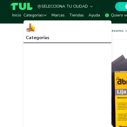
SELECCIONA TU CIUDAD
TUL - Tu Marketplace de Construcción
Inicio
Categorías
Marcas
Tiendas
Ayuda
Quiero v
Herramientas, Equipos y Accesorios
Categorías