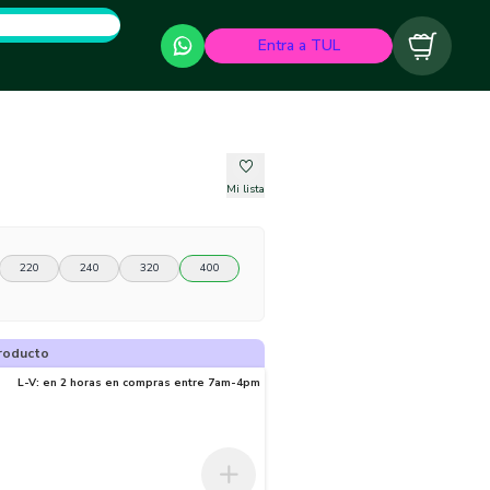
Entra a TUL
Carrito
Mi lista
220
240
320
400
roducto
L-V: en 2 horas en compras entre 7am-4pm