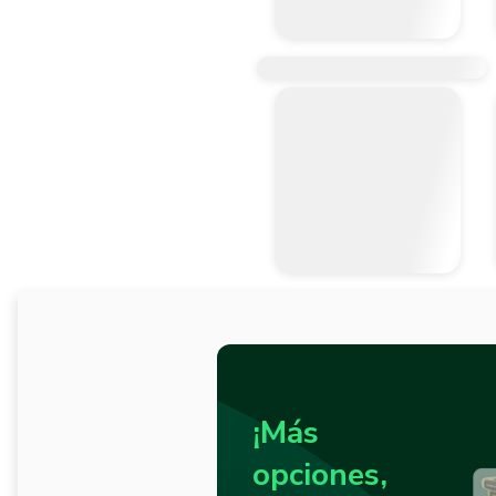
¡Más
opciones,