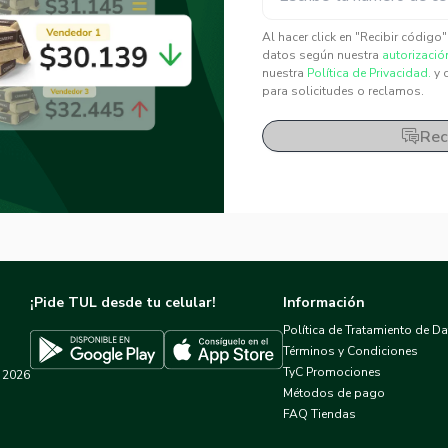
✕
✕
Al hacer click en "Recibir código
datos según nuestra
autorizació
nuestra
Política de Privacidad.
y 
para solicitudes o reclamos.
Rec
¡Pide TUL desde tu celular!
Información
Política de Tratamiento de D
Términos y Condiciones
TyC Promociones
2026
Descargar TUL en App Store
Descargar TUL en Google Play
Métodos de pago
FAQ Tiendas