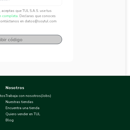
", aceptas que TUL S.A.S. use tus
n completa.
Declaras que conoces
contáctanos en datos@soytul.com
ibir código
Nosotros
atos
Trabaja con nosotros(Jobs)
Nuestras tiendas
Encuentra una tienda
Quiero vender en TUL
Blog