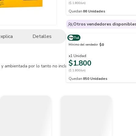
($ 1.800/un)
Quedan
86
Unidades
Otros vendedores disponible
explica
Detalles
Tul
$0
Mínimo del vendedor
x
1
Unidad
$1.800
y ambientada por lo tanto no incluye ningún elemento o pieza adicional
($ 1.800/un)
Quedan
850
Unidades