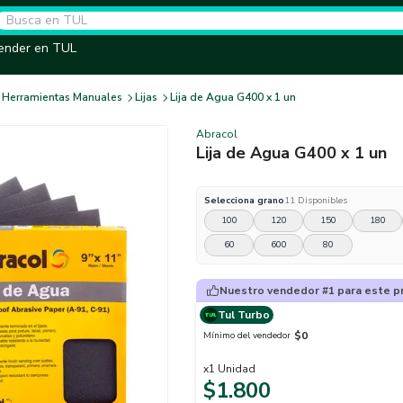
ender en TUL
Herramientas Manuales
Lijas
Lija de Agua G400 x 1 un
Abracol
Lija de Agua G400 x 1 un
Selecciona
grano
11
Disponibles
100
120
150
180
60
600
80
Nuestro vendedor #1 para este p
Tul Turbo
$0
Mínimo del vendedor
x
1
Unidad
$1.800