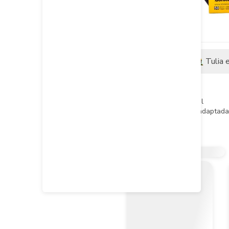
Descripción
Tulia 
Descripción del producto
Lija Agua #400 Pliego Abracol

La foto de este producto es adaptada 