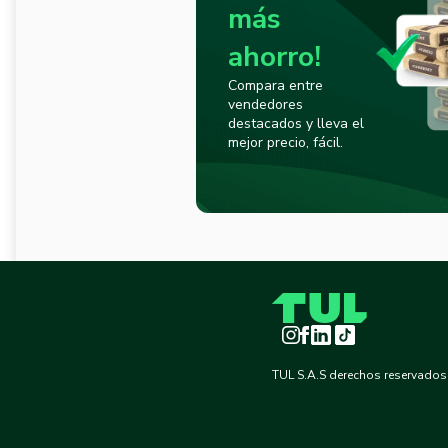
más
ahorro!
Compara entre
vendedores
destacados y lleva el
mejor precio, fácil.
Instagram
Facebook
LinkedIn
TikTok
TUL S.A.S derechos reservados