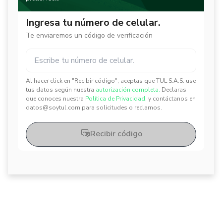
Ingresa tu número de celular.
Te enviaremos un código de verificación
Al hacer click en "Recibir código", aceptas que TUL S.A.S. use
✕
✕
tus datos según nuestra
autorización completa.
Declaras
que conoces nuestra
Política de Privacidad.
y contáctanos en
datos@soytul.com para solicitudes o reclamos.
Recibir código