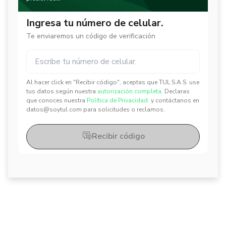
Ingresa tu número de celular.
Te enviaremos un código de verificación
Al hacer click en "Recibir código", aceptas que TUL S.A.S. use
✕
✕
tus datos según nuestra
autorización completa.
Declaras
que conoces nuestra
Política de Privacidad.
y contáctanos en
datos@soytul.com para solicitudes o reclamos.
Recibir código