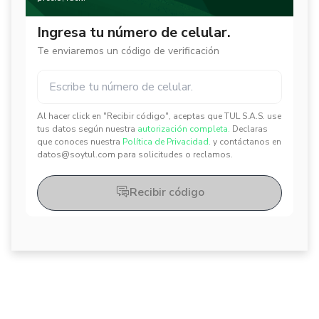
Ingresa tu número de celular.
Te enviaremos un código de verificación
Al hacer click en "Recibir código", aceptas que TUL S.A.S. use
✕
✕
tus datos según nuestra
autorización completa.
Declaras
que conoces nuestra
Política de Privacidad.
y contáctanos en
datos@soytul.com para solicitudes o reclamos.
Recibir código