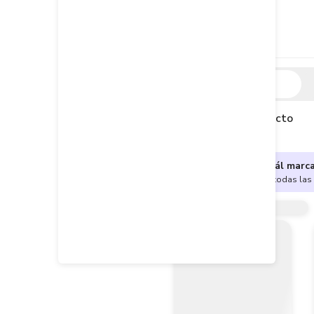
Descripción
Descripción del producto
¿No sabes cuál marc
Encuentra aquí todas las