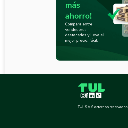
más
ahorro!
Compara entre
vendedores
destacados y lleva el
mejor precio, fácil.
Instagram
Facebook
LinkedIn
TikTok
TUL S.A.S derechos reservados