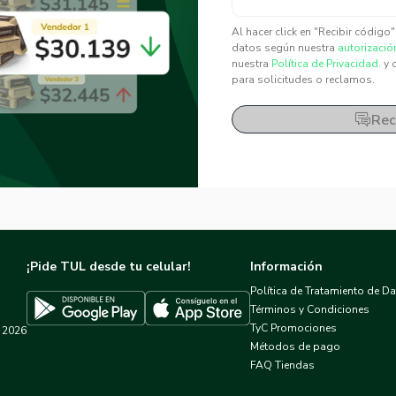
✕
✕
Al hacer click en "Recibir código
datos según nuestra
autorizació
nuestra
Política de Privacidad.
y 
para solicitudes o reclamos.
Rec
¡Pide TUL desde tu celular!
Información
Política de Tratamiento de D
Términos y Condiciones
TyC Promociones
2026
Descargar TUL en App Store
Descargar TUL en Google Play
Métodos de pago
FAQ Tiendas