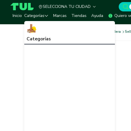
SELECCIONA TU CIUDAD
TUL - Tu Marketplace de Construcción
Inicio
Categorías
Marcas
Tiendas
Ayuda
Quiero v
Pinturas
Pinturas para Madera
Sel
Categorías