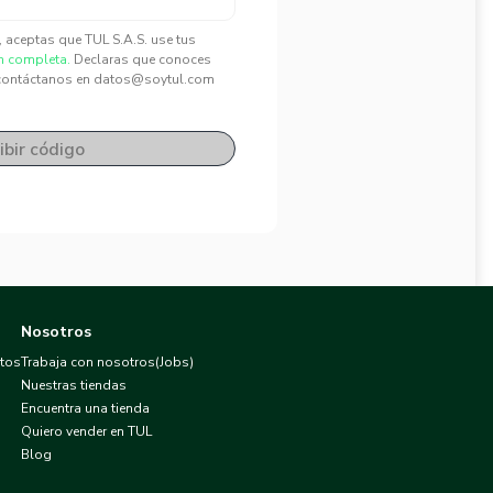
", aceptas que TUL S.A.S. use tus
n completa.
Declaras que conoces
contáctanos en datos@soytul.com
ibir código
Nosotros
atos
Trabaja con nosotros(Jobs)
Nuestras tiendas
Encuentra una tienda
Quiero vender en TUL
Blog