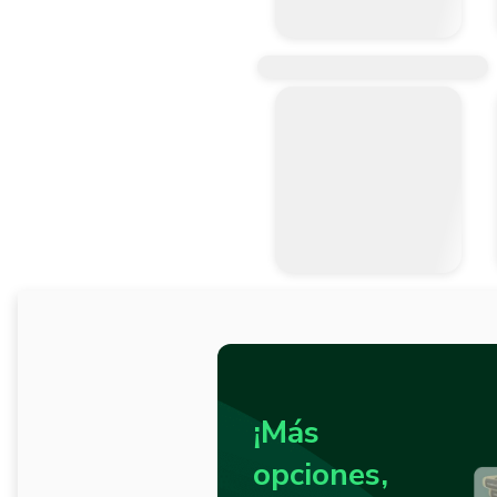
¡Más
opciones,