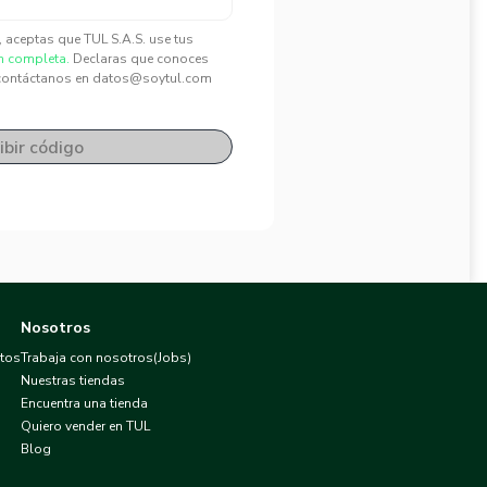
", aceptas que TUL S.A.S. use tus
n completa.
Declaras que conoces
contáctanos en datos@soytul.com
ibir código
Nosotros
atos
Trabaja con nosotros(Jobs)
Nuestras tiendas
Encuentra una tienda
Quiero vender en TUL
Blog