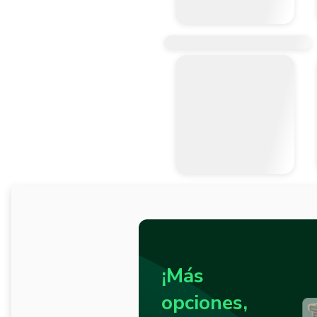
¡Más
opciones,