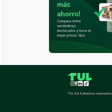
más
ahorro!
Compara entre
vendedores
destacados y lleva el
mejor precio, fácil.
Instagram
Facebook
LinkedIn
TikTok
TUL S.A.S derechos reservados