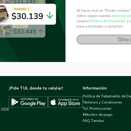
✕
✕
Al hacer click en "Recibir código
datos según nuestra
autorizació
nuestra
Política de Privacidad.
y 
para solicitudes o reclamos.
Rec
¡Pide TUL desde tu celular!
Información
Política de Tratamiento de D
Términos y Condiciones
TyC Promociones
2026
Descargar TUL en App Store
Descargar TUL en Google Play
Métodos de pago
FAQ Tiendas