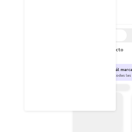
Descripción
Descripción del producto
¿No sabes cuál marc
Encuentra aquí todas las