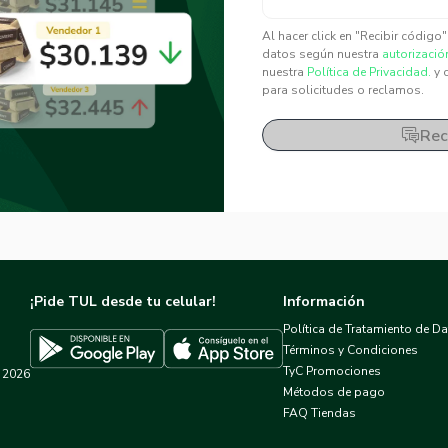
✕
✕
Al hacer click en "Recibir código
datos según nuestra
autorizació
nuestra
Política de Privacidad.
y 
para solicitudes o reclamos.
Rec
¡Pide TUL desde tu celular!
Información
Política de Tratamiento de D
Términos y Condiciones
TyC Promociones
2026
Descargar TUL en App Store
Descargar TUL en Google Play
Métodos de pago
FAQ Tiendas