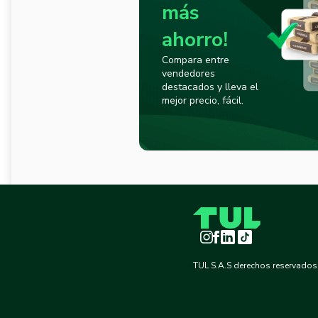
más
ahorro!
Compara entre
vendedores
destacados y lleva el
mejor precio, fácil.
Instagram
Facebook
LinkedIn
TikTok
TUL S.A.S derechos reservados