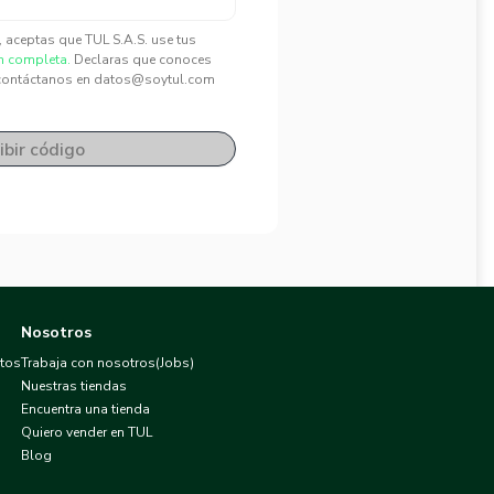
", aceptas que TUL S.A.S. use tus
n completa.
Declaras que conoces
contáctanos en datos@soytul.com
ibir código
Nosotros
atos
Trabaja con nosotros(Jobs)
Nuestras tiendas
Encuentra una tienda
Quiero vender en TUL
Blog