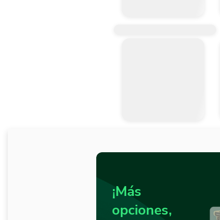
¡Más
opciones,