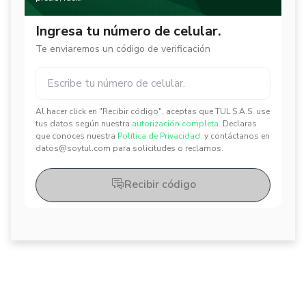
Ingresa tu número de celular.
Te enviaremos un código de verificación
Al hacer click en "Recibir código", aceptas que TUL S.A.S. use
✕
✕
tus datos según nuestra
autorización completa.
Declaras
que conoces nuestra
Política de Privacidad.
y contáctanos en
datos@soytul.com para solicitudes o reclamos.
Recibir código