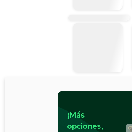
¡Más
opciones,