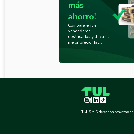
más
ahorro!
Compara entre
vendedores
destacados y lleva el
mejor precio, fácil.
Instagram
Facebook
LinkedIn
TikTok
TUL S.A.S derechos reservados