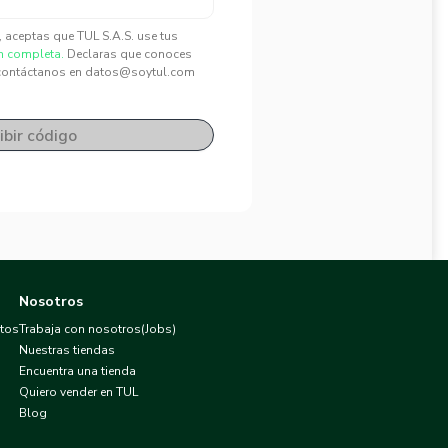
", aceptas que TUL S.A.S. use tus
n completa.
Declaras que conoces
contáctanos en datos@soytul.com
ibir código
Nosotros
atos
Trabaja con nosotros(Jobs)
Nuestras tiendas
Encuentra una tienda
Quiero vender en TUL
Blog