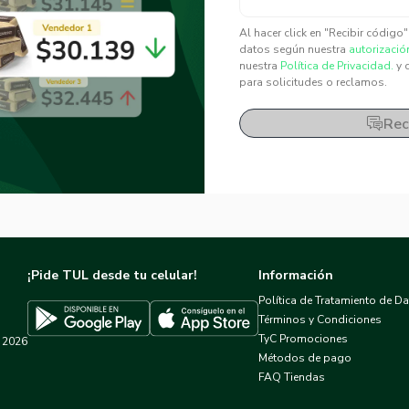
✕
✕
Al hacer click en "Recibir código
datos según nuestra
autorizació
nuestra
Política de Privacidad.
y 
para solicitudes o reclamos.
Rec
¡Pide TUL desde tu celular!
Información
Política de Tratamiento de D
Términos y Condiciones
TyC Promociones
2026
Descargar TUL en App Store
Descargar TUL en Google Play
Métodos de pago
FAQ Tiendas