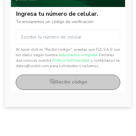
Ingresa tu número de celular.
Te enviaremos un código de verificación
Al hacer click en "Recibir código", aceptas que TUL S.A.S. use
✕
✕
tus datos según nuestra
autorización completa.
Declaras
que conoces nuestra
Política de Privacidad.
y contáctanos en
datos@soytul.com para solicitudes o reclamos.
Recibir código