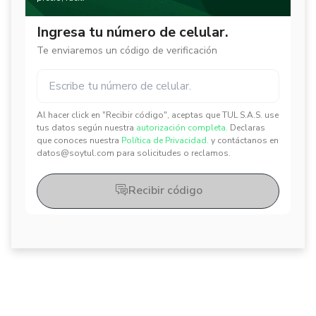
Ingresa tu número de celular.
Te enviaremos un código de verificación
Al hacer click en "Recibir código", aceptas que TUL S.A.S. use
✕
✕
tus datos según nuestra
autorización completa.
Declaras
que conoces nuestra
Política de Privacidad.
y contáctanos en
datos@soytul.com para solicitudes o reclamos.
Recibir código