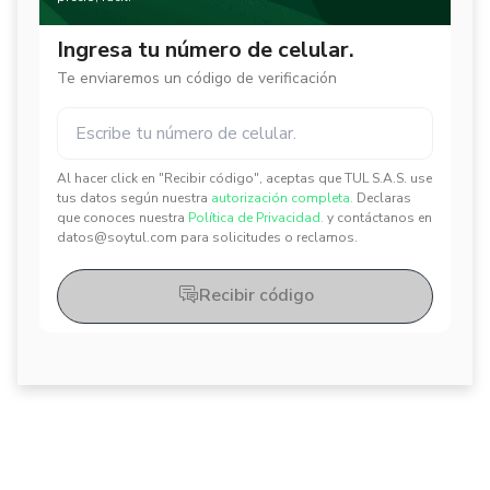
Ingresa tu número de celular.
Te enviaremos un código de verificación
Al hacer click en "Recibir código", aceptas que TUL S.A.S. use
✕
✕
tus datos según nuestra
autorización completa.
Declaras
que conoces nuestra
Política de Privacidad.
y contáctanos en
datos@soytul.com para solicitudes o reclamos.
Recibir código