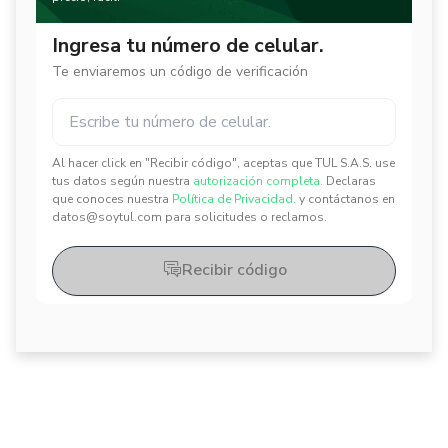
Ingresa tu número de celular.
Te enviaremos un código de verificación
Al hacer click en "Recibir código", aceptas que TUL S.A.S. use
✕
✕
tus datos según nuestra
autorización completa.
Declaras
que conoces nuestra
Política de Privacidad.
y contáctanos en
datos@soytul.com para solicitudes o reclamos.
Recibir código