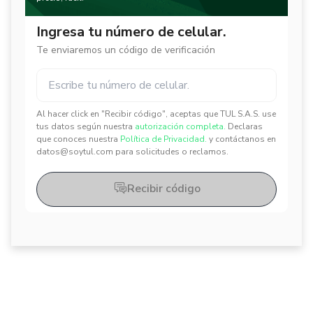
Ingresa tu número de celular.
Te enviaremos un código de verificación
Al hacer click en "Recibir código", aceptas que TUL S.A.S. use
✕
✕
tus datos según nuestra
autorización completa.
Declaras
que conoces nuestra
Política de Privacidad.
y contáctanos en
datos@soytul.com para solicitudes o reclamos.
Recibir código