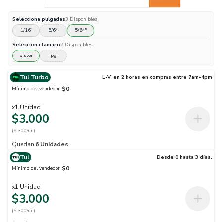
Selecciona
pulgadas
3
Disponibles
1/16"
5/64
5/64"
Selecciona
tamaño
2
Disponibles
bister
pg
Tul Turbo
L-V: en 2 horas en compras entre 7am-4pm
$0
Mínimo del vendedor
x
1
Unidad
$3.000
($ 300/un)
Quedan
6
Unidades
Tul
Desde 0 hasta 3 días.
$0
Mínimo del vendedor
x
1
Unidad
$3.000
($ 300/un)