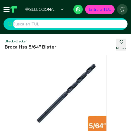
Ciudad
SELECCIONA
Entra a TUL
Inicio
TUL - Tu Marketplace de Construcción
Carr
TU CIUDAD
Black+Decker
Broca Hss 5/64" Bister
Mi lista