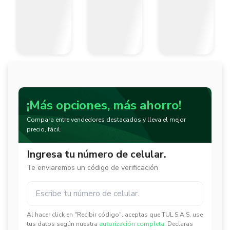
¡Más opciones, más ahorro!
Compara entre vendedores destacados y lleva el mejor
precio, fácil.
Ingresa tu número de celular.
Te enviaremos un código de verificación
Al hacer click en "Recibir código", aceptas que TUL S.A.S. use
✕
✕
tus datos según nuestra
autorización completa.
Declaras