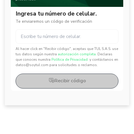
Ingresa tu número de celular.
Te enviaremos un código de verificación
Al hacer click en "Recibir código", aceptas que TUL S.A.S. use
✕
✕
tus datos según nuestra
autorización completa.
Declaras
que conoces nuestra
Política de Privacidad.
y contáctanos en
datos@soytul.com para solicitudes o reclamos.
Recibir código