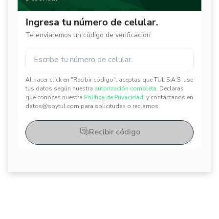
Ingresa tu número de celular.
Te enviaremos un código de verificación
Al hacer click en "Recibir código", aceptas que TUL S.A.S. use
✕
✕
tus datos según nuestra
autorización completa.
Declaras
que conoces nuestra
Política de Privacidad.
y contáctanos en
datos@soytul.com para solicitudes o reclamos.
Recibir código